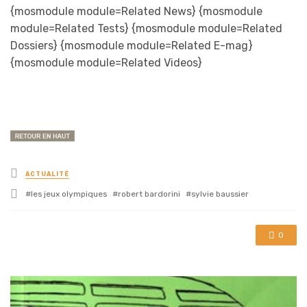
{mosmodule module=Related News} {mosmodule
module=Related Tests} {mosmodule module=Related
Dossiers} {mosmodule module=Related E-mag}
{mosmodule module=Related Videos}
Posted
ACTUALITÉ
in
Tagged
les jeux olympiques
robert bardorini
sylvie baussier
with
0