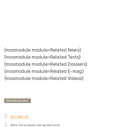
{mosmodule module=Related News}
{mosmodule module=Related Tests}
{mosmodule module=Related Dossiers}
{mosmodule module=Related E-mag}
{mosmodule module=Related Videos}
Posted
ACTUALITÉ
in
Tagged
les chroniques de spiderwick