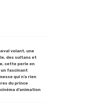
qui ne lasse pas.
Et loin de souffrir
du poids des
années, le
théâtre d’ombre
garde une
efficacité
étonnante.
eval volant, une
Comme si, à la
le, des sultans et
façon du Guignol,
ne, cette perle en
la simplicité du
 un fascinant
récit se moquait
esse qui n’a rien
du temps qui
ures du prince
passe. C’est
 cinéma d’animation
beau, l’histoire
magique… Du
haut de ses 84