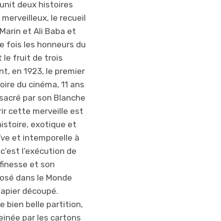
détails… Parce
nit deux histoires
qu’avant, il n’y
 merveilleux, le recueil
avait pas
 Marin et Ali Baba et
d’ordinateurs !
e fois les honneurs du
Mais ça n’est pas
le fruit de trois
grave, parce que
nt, en 1923, le premier
l’histoire est
oire du cinéma, 11 ans
belle et qu’on
sacré par son Blanche
comprend tout.
ir cette merveille est
Des fois c’est un
istoire, exotique et
peu long, mais
ïve et intemporelle à
comme on a
c’est l’exécution de
envie de savoir
finesse et son
ce qui va se
posé dans le Monde
passer… C’est
papier découpé.
une belle
 bien belle partition,
histoire, et c’est
reinée par les cartons