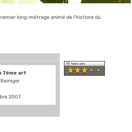
premier long-métrage animé de l’histoire du
u 7éme art
 Reiniger
La technique est
impressionnante.
mbre 2007
Totalement
artisanale, et en
même temps
d’une ingéniosité