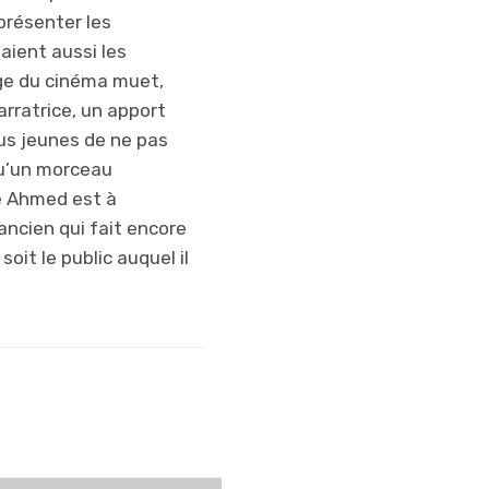
la première fois
 présenter les
que je vois une
saient aussi les
histoire racontée
age du cinéma muet,
comme ça. Avec
arratrice, un apport
la musique, ça
us jeunes de ne pas
fait même un
 qu’un morceau
peu peur des
ce Ahmed est à
fois. Et avec les
ncien qui fait encore
ombres, on voit
oit le public auquel il
des tas de
choses, mais on
peut aussi
imaginer le
reste…
Juliette, 10 ans