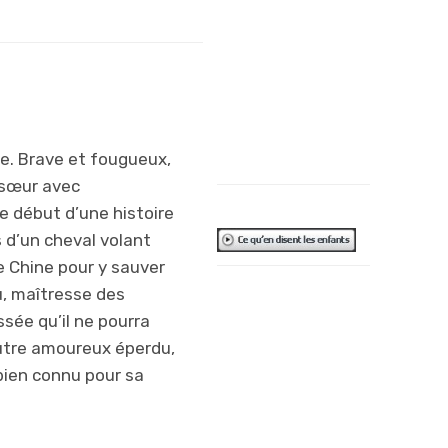
ans, le prince
Ahmed demeure
un beau moment
d’évasion.
Frédéric
Lelièvre
ife. Brave et fougueux,
 sœur avec
le début d’une histoire
 d’un cheval volant
e Chine pour y sauver
C’est vraiment
nu, maîtresse des
difficile à croire
sée qu’il ne pourra
qu’il n’y a que des
autre amoureux éperdu,
morceaux de
 bien connu pour sa
papiers, avec
tous les petits