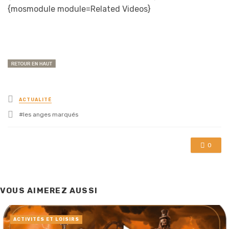
{mosmodule module=Related Videos}
Posted
ACTUALITÉ
in
Tagged
les anges marqués
with
0
VOUS AIMEREZ AUSSI
ACTIVITÉS ET LOISIRS