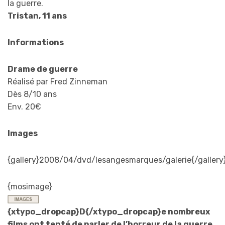
la guerre.
Tristan, 11 ans
Informations
Drame de guerre
Réalisé par Fred Zinneman
Dès 8/10 ans
Env. 20€
Images
{gallery}2008/04/dvd/lesangesmarques/galerie{/gallery
{mosimage}
{xtypo_dropcap}D{/xtypo_dropcap}e nombreux
films ont tenté de parler de l’horreur de la guerre.