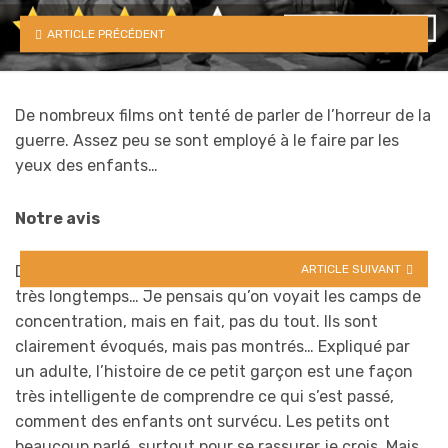
ARTICLE PRÉCÉDENT
De nombreux films ont tenté de parler de l’horreur de la
guerre. Assez peu se sont employé à le faire par les
yeux des enfants…
Notre avis
Du cinéma comme on en fait plus ! Je l’avais vu il y a
ARTICLE SUIVANT
très longtemps… Je pensais qu’on voyait les camps de
concentration, mais en fait, pas du tout. Ils sont
clairement évoqués, mais pas montrés… Expliqué par
un adulte, l’histoire de ce petit garçon est une façon
très intelligente de comprendre ce qui s’est passé,
comment des enfants ont survécu. Les petits ont
beaucoup parlé, surtout pour se rassurer je crois. Mais