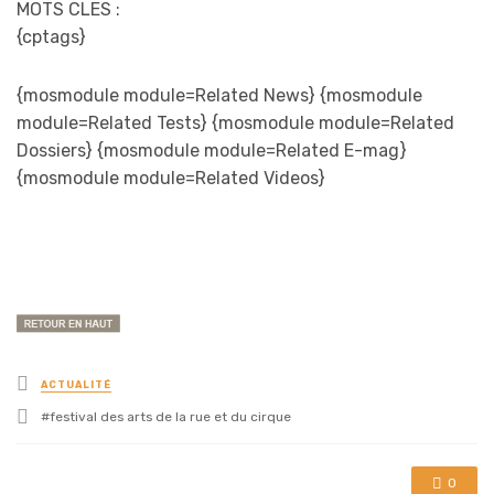
MOTS CLES :
{cptags}
{mosmodule module=Related News} {mosmodule
module=Related Tests} {mosmodule module=Related
Dossiers} {mosmodule module=Related E-mag}
{mosmodule module=Related Videos}
Posted
ACTUALITÉ
in
Tagged
festival des arts de la rue et du cirque
with
0