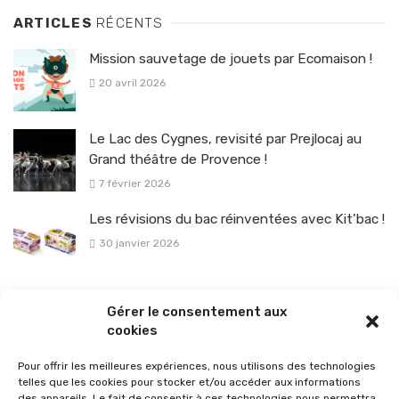
ARTICLES
RÉCENTS
Mission sauvetage de jouets par Ecomaison !
20 avril 2026
Le Lac des Cygnes, revisité par Prejlocaj au
Grand théâtre de Provence !
7 février 2026
Les révisions du bac réinventées avec Kit’bac !
30 janvier 2026
La sélection vélo de l’hiver pour rouler en toute sécurité !
Gérer le consentement aux
26 janvier 2026
cookies
Pour offrir les meilleures expériences, nous utilisons des technologies
telles que les cookies pour stocker et/ou accéder aux informations
des appareils. Le fait de consentir à ces technologies nous permettra