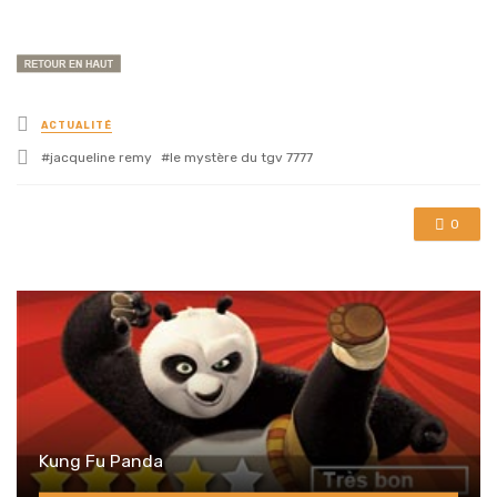
Posted
ACTUALITÉ
in
Tagged
jacqueline remy
le mystère du tgv 7777
with
0
Kung Fu Panda