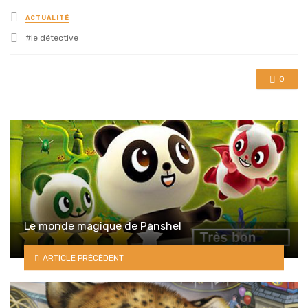
Posted
ACTUALITÉ
in
Tagged
le détective
with
0
Le monde magique de Panshel
ARTICLE PRÉCÉDENT