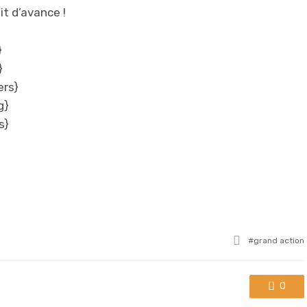
it d’avance !
}
}
ers}
g}
s}
Tagged
grand action
with
0