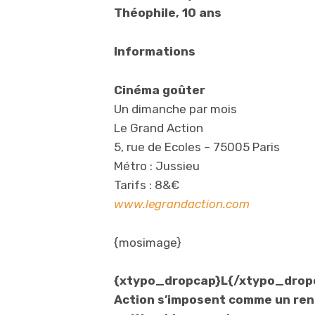
Théophile, 10 ans
Informations
Cinéma goûter
Un dimanche par mois
Le Grand Action
5, rue de Ecoles – 75005 Paris
Métro : Jussieu
Tarifs : 8&€
www.legrandaction.com
{mosimage}
{xtypo_dropcap}L{/xtypo_dropca
Action s’imposent comme un ren