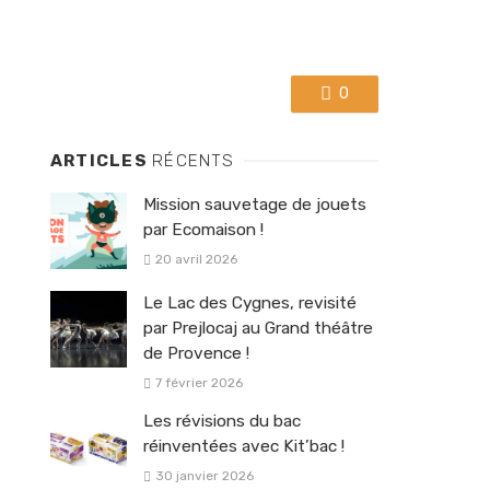
0
ARTICLES
RÉCENTS
Mission sauvetage de jouets
par Ecomaison !
20 avril 2026
Le Lac des Cygnes, revisité
par Prejlocaj au Grand théâtre
de Provence !
7 février 2026
Les révisions du bac
réinventées avec Kit’bac !
30 janvier 2026