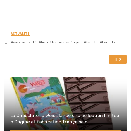
Posted
ACTUALITÉ
in
Tagged
avis
beauté
bien-être
cosmétique
famille
Parents
with
0
La Chocolaterie Weiss lance une collection limitée
« Origine et fabrication française »