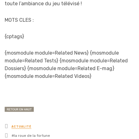
toute l’ambiance du jeu télévisé !
MOTS CLES :
{cptags}
{mosmodule module=Related News} {mosmodule
module=Related Tests} {mosmodule module=Related
Dossiers} {mosmodule module=Related E-mag}
{mosmodule module=Related Videos}
Posted
ACTUALITÉ
in
Tagged
la roue de la fortune