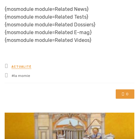
{mosmodule module=Related News}
{mosmodule module=Related Tests}
{mosmodule module=Related Dossiers}
{mosmodule module=Related E-mag}
{mosmodule module=Related Videos}
Posted
ACTUALITÉ
in
Tagged
la momie
with
0