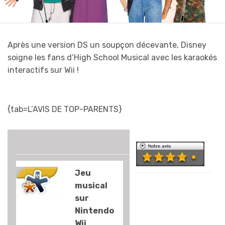
Après une version DS un soupçon décevante, Disney
soigne les fans d’High School Musical avec les karaokés
interactifs sur Wii !
{tab=L’AVIS DE TOP-PARENTS}
Jeu
Bon… il faut
musical
clairement être
sur
fan de High
Nintendo
School Musical
Wii