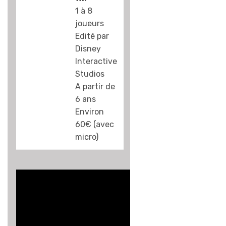
pour entonner les
1 à 8
chansons, dont la
joueurs
quasi-totalité
Edité par
sont en anglais…
Disney
Et si vous ne
Interactive
connaissez pas,
Studios
attendez-vous à
A partir de
perdre à plates
6 ans
coûtures les
Environ
parties, les filles
60€ (avec
semblant
micro)
soudainement
parfaitement
bilingues quand il
s’agit de chanter
les tubes d’High
School Musical.
{mosimage}
Pour les fans