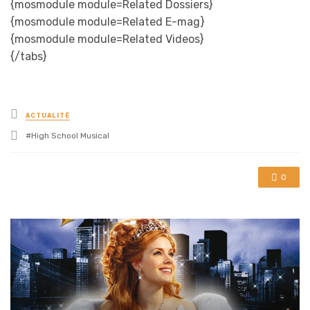
{mosmodule module=Related Dossiers}
{mosmodule module=Related E-mag}
{mosmodule module=Related Videos}
{/tabs}
Posted
ACTUALITÉ
in
Tagged
High School Musical
with
0