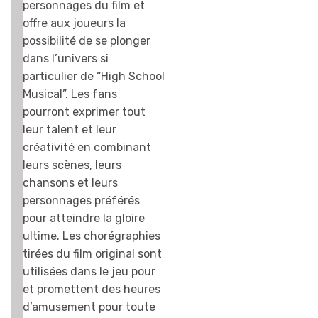
j’adore ce jeu. On
personnages du film et
peut chanter
offre aux joueurs la
toutes les
possibilité de se plonger
chansons grâce
dans l’univers si
au livret qui
particulier de “High School
donne toutes les
Musical”. Les fans
paroles (c’est trop
pourront exprimer tout
super !) y compris
leur talent et leur
celles de Jump In,
créativité en combinant
le film avec
leurs scènes, leurs
Corbin Bleu. Sur
chansons et leurs
Wii le jeu est
personnages préférés
vendu avec un
pour atteindre la gloire
seul micro, mais il
ultime. Les chorégraphies
est trop beau car
tirées du film original sont
marqué High
utilisées dans le jeu pour
School Musical.
et promettent des heures
Moi je retourne
d’amusement pour toute