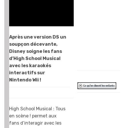
donc… mais rien à
redire, c’est
parfaitement
maîtrisé !
Prevenez juste
Après une version DS un
les voisins pour le
soupçon décevante,
bruit…
Disney soigne les fans
Stéphane
d’High School Musical
Lavoisard
avec les karaokés
interactifs sur
Nintendo Wii !
Je suis fan
d’High School
High School Musical : Tous
Musical alors
en scène ! permet aux
autant dire que
fans d’interagir avec les