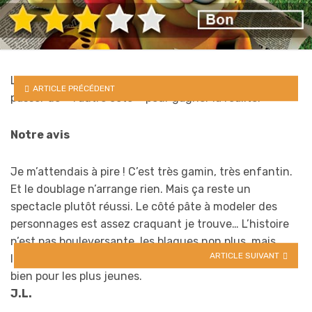
Lassé d’être une idole de papier, Garfield décide de
ARTICLE PRÉCÉDENT
passer de « l’autre côté » pour gagner la réalité.
Notre avis
Je m’attendais à pire ! C’est très gamin, très enfantin.
Et le doublage n’arrange rien. Mais ça reste un
spectacle plutôt réussi. Le côté pâte à modeler des
personnages est assez craquant je trouve… L’histoire
n’est pas bouleversante, les blagues non plus, mais
ARTICLE SUIVANT
l’idée de départ est plutôt sympa. C’est mignon, très
bien pour les plus jeunes.
J.L.