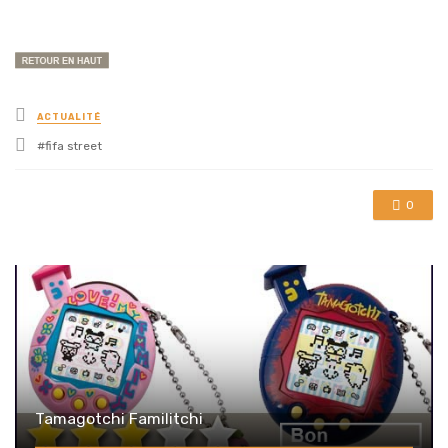
Posted
ACTUALITÉ
in
Tagged
fifa street
with
0
Tamagotchi Familitchi