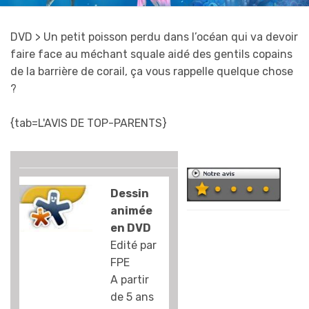
DVD
> Un petit poisson perdu dans l’océan qui va devoir
faire face au méchant squale aidé des gentils copains
de la barrière de corail, ça vous rappelle quelque chose
?
{tab=L'AVIS DE TOP-PARENTS}
Dessin
animée
Difficile de croire
en DVD
que ce film soit
Edité par
sorti en salles aux
FPE
USA. C’est
A partir
vraiment pas
de 5 ans