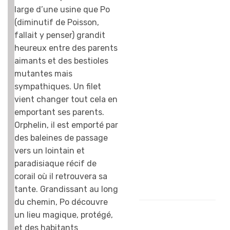
j’aime bien la
large d’une usine que Po
tortue aussi…
(diminutif de Poisson,
C’est un film pour
fallait y penser) grandit
enfants, avec des
heureux entre des parents
méchants pour
aimants et des bestioles
rire, des
mutantes mais
aventures
sympathiques. Un filet
amusantes… je ne
vient changer tout cela en
sais pas si je le
emportant ses parents.
regarderai très
Orphelin, il est emporté par
souvent… C’est
des baleines de passage
très bien pour les
vers un lointain et
petits.
paradisiaque récif de
Charlotte, 11 ans
corail où il retrouvera sa
tante. Grandissant au long
du chemin, Po découvre
un lieu magique, protégé,
et des habitants