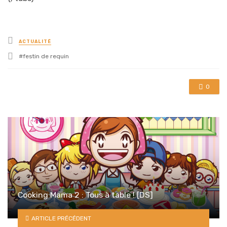
Posted
ACTUALITÉ
in
Tagged
festin de requin
with
0
Cooking Mama 2 : Tous à table ! [DS]
ARTICLE PRÉCÉDENT