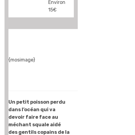
fameux. Le pire,
Environ
je crois que c’est
15€
le graphisme.
Mais ce qu’ils
sont moches ces
poissons ! Un
curieux mélange
entre Némo et
{mosimage}
Gang de requins,
mais sans jamais
trouver de juste
milieu. L’histoire
n’est pas
originale, les
Un petit poisson perdu
personnages non
dans l’océan qui va
plus… A regarder
devoir faire face au
une fois, mais pas
méchant squale aidé
plus. Bref, à louer
des gentils copains de la