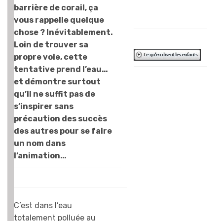
!
barrière de corail, ça
J.L.
vous rappelle quelque
chose ? Inévitablement.
Loin de trouver sa
propre voie, cette
tentative prend l’eau…
C’est joli. Les
et démontre surtout
fonds des mers,
qu’il ne suffit pas de
les poissons. C’est
s’inspirer sans
amusant aussi.
précaution des succès
Mais je préfère
des autres pour se faire
Nemo… Ca
un nom dans
ressemble trop à
l’animation…
Nemo, c’est
dommage…
J’aime bien que
Cordelia « soit »
C’est dans l’eau
comme une star,
totalement polluée au