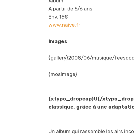
Album
A partir de 5/6 ans
Env. 15€
www.naive.fr
Images
{gallery}2008/06/musique/feesdodo
{mosimage}
{xtypo_dropcap}U{/xtypo_dropc
classique, grâce à une adaptati
Un album qui rassemble les airs inc