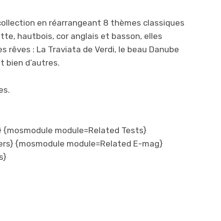
collection en réarrangeant 8 thèmes classiques
nette, hautbois, cor anglais et basson, elles
 rêves : La Traviata de Verdi, le beau Danube
t bien d’autres.
es.
 {mosmodule module=Related Tests}
ers} {mosmodule module=Related E-mag}
s}