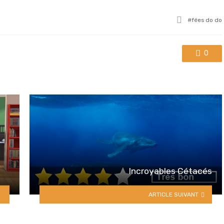
Tagged
fées do do
with
0
Incroyables Cétacés
ARTICLE SUIVANT