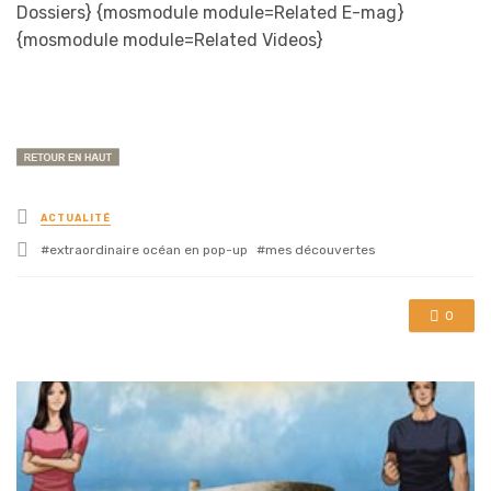
Dossiers} {mosmodule module=Related E-mag}
{mosmodule module=Related Videos}
Posted
ACTUALITÉ
in
Tagged
extraordinaire océan en pop-up
mes découvertes
with
0