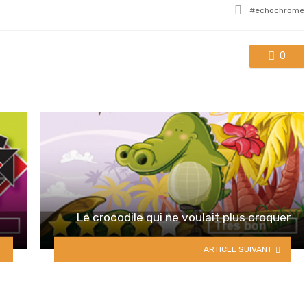
Tagged
echochrome
with
0
Le crocodile qui ne voulait plus croquer
ARTICLE SUIVANT