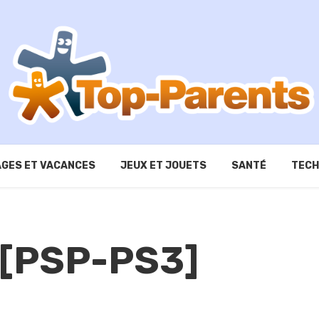
GES ET VACANCES
JEUX ET JOUETS
SANTÉ
TECH
[PSP-PS3]