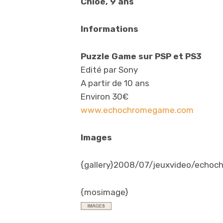
Chloé, 9 ans
Informations
Puzzle Game sur PSP et PS3
Edité par Sony
A partir de 10 ans
Environ 30€
www.echochromegame.com
Images
{gallery}2008/07/jeuxvideo/echochr
{mosimage}