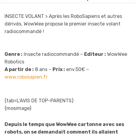
INSECTE VOLANT
> Après les RoboSapiens et autres
dérivés, WowWee propose le premier insecte volant
radiocommandé !
Genre :
Insecte radiocommandé –
Editeur :
WowWee
Robotics
A partir de :
8 ans –
Prix :
env.50€ –
www.robosapien.fr
{tab=L’AVIS DE TOP-PARENTS}
{mosimage}
Depuis le temps que WowWee cartonne avec ses
robots, on se demandait comment ils allaient