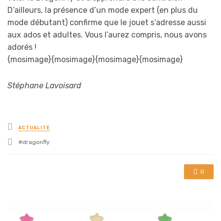
D’ailleurs, la présence d’un mode expert (en plus du
mode débutant) confirme que le jouet s’adresse aussi
aux ados et adultes. Vous l’aurez compris, nous avons
adorés !
{mosimage}{mosimage}{mosimage}{mosimage}
Stéphane Lavoisard
Posted
ACTUALITÉ
in
Tagged
dragonfly
with
0