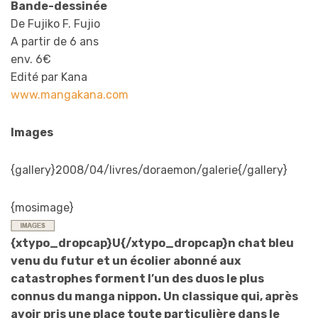
Bande-dessinée
De Fujiko F. Fujio
A partir de 6 ans
env. 6€
Edité par Kana
www.mangakana.com
Images
{gallery}2008/04/livres/doraemon/galerie{/gallery}
{mosimage}
{xtypo_dropcap}U{/xtypo_dropcap}n chat bleu
venu du futur et un écolier abonné aux
catastrophes forment l’un des duos le plus
connus du manga nippon. Un classique qui, après
avoir pris une place toute particulière dans le