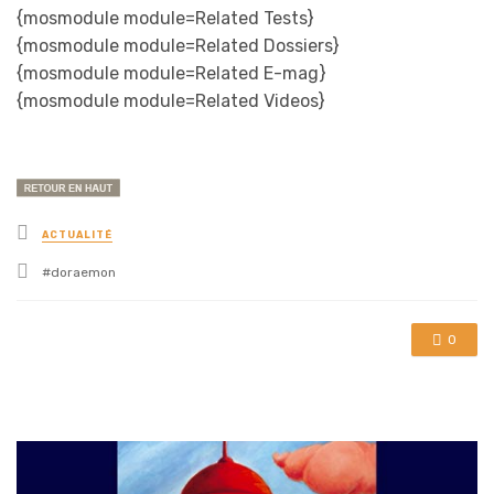
{mosmodule module=Related Tests}
{mosmodule module=Related Dossiers}
{mosmodule module=Related E-mag}
{mosmodule module=Related Videos}
Posted
ACTUALITÉ
in
Tagged
doraemon
with
0