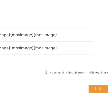
mage}{mosimage}{mosimage}
mage}{mosimage}{mosimage}
Tagged
carnaval
déguisement
Disney Store
with
0