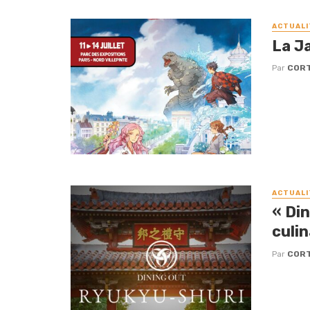
ACTUALI
La J
Par
CORT
ACTUALI
« Di
culi
Par
CORT