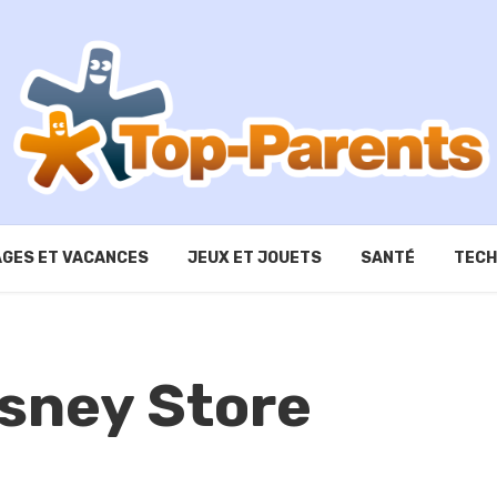
GES ET VACANCES
JEUX ET JOUETS
SANTÉ
TECH
isney Store