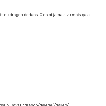
ruit du dragon dedans. J’en ai jamais vu mais ça a
isun_mysticdragon/galerie{/gallery}