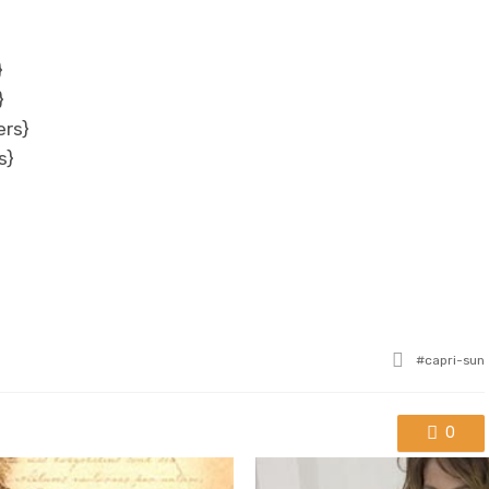
}
}
ers}
s}
Tagged
capri-sun
with
0