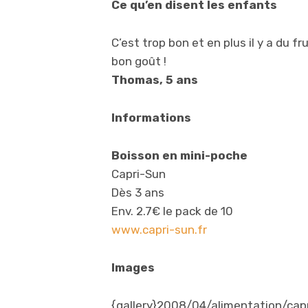
Ce qu’en disent les enfants
C’est trop bon et en plus il y a du f
bon goût !
Thomas, 5 ans
Informations
Boisson en mini-poche
Capri-Sun
Dès 3 ans
Env. 2.7€ le pack de 10
www.capri-sun.fr
Images
{gallery}2008/04/alimentation/capr