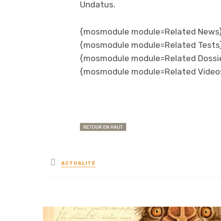
Undatus.
{mosmodule module=Related News
{mosmodule module=Related Tests
{mosmodule module=Related Dossi
{mosmodule module=Related Video
Posted
ACTUALITÉ
in