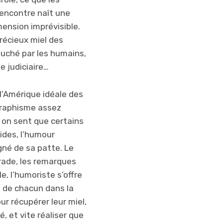
C’est pas juste.
rencontre naît une
Mais de la à
mension imprévisible.
nous faire un
récieux miel des
procès ! C’est
uché par les humains,
marrant de voir
e judiciaire…
des hommes qui
écoutent des
l’Amérique idéale des
abeilles. Le
graphisme assez
procès est très
i on sent que certains
drôle aussi… Ce
ides, l’humour
que j’aime, c’est
gné de sa patte. Le
que sans les
rade, les remarques
abeilles pour
le, l’humoriste s’offre
s’occuper du
e de chacun dans la
pollen des
our récupérer leur miel,
fleurs, les
é, et vite réaliser que
hommes