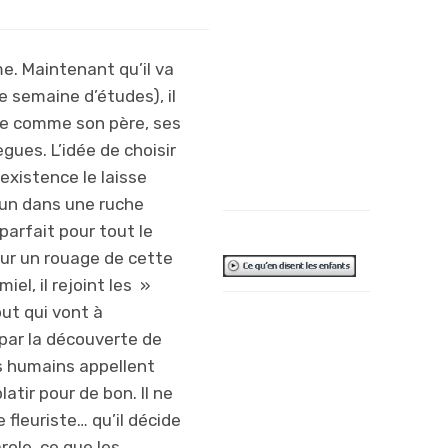
Seinfeld. C’est
un mélange
e. Maintenant qu’il va
original et qui
e semaine d’études), il
fonctionne très
ire comme son père, ses
bien.
ègues. L’idée de choisir
F.G.
 existence le laisse
mun dans une ruche
 parfait pour tout le
our un rouage de cette
el, il rejoint les »
out qui vont à
C’est vrai qu’on
é par la découverte de
prend le miel
s humains appellent
aux abeilles
atir pour de bon. Il ne
sans rien leur
e fleuriste… qu’il décide
demander !
role, ce que les