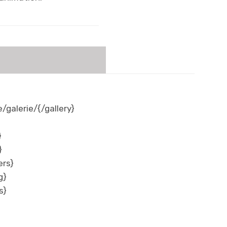
galerie/{/gallery}
}
}
ers}
g}
s}