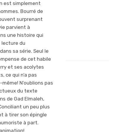
len est simplement
seraient bien
 hommes. Bourré de
embêtés… c’est
 souvent surprenant
une comédie
ie parvient à
drôle, et aussi
ns une histoire qui
écologique !
e lecture du
Anaïs, 9 ans
dans sa série. Seul le
ompense de cet habile
rry et ses acolytes
s, ce qui n’a pas
i-même! N’oublions pas
ectueux du texte
ins de Gad Elmaleh,
Conciliant un peu plus
t à tirer son épingle
humoriste à part.
 animation!