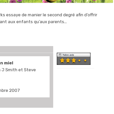
s essaye de manier le second degré afin d’offrir
tant aux enfants qu’aux parents…
n miel
n J Smith et Steve
Les abeilles ont
une tête un peu
bizarre, mais on
embre 2007
s’y fait très vite.
L’univers de la
ruche est très