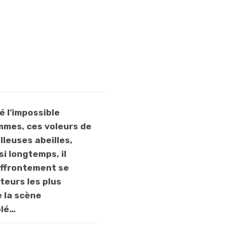
sympa, mais
c’est la
confrontation
des abeilles et
des hommes qui
vaut le coup.
Surtout que des
stars font leur
 l’impossible
numéro, de
ommes, ces voleurs de
Sting à Ray
illeuses abeilles,
Liotta. C’est un
si longtemps, il
vrai dessin
 affrontement se
animé pour la
teurs les plus
famille, mais on
e la scène
retrouve
plé…
régulièrement
l’humour de