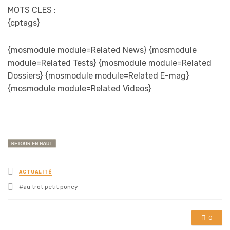
MOTS CLES :
{cptags}
{mosmodule module=Related News} {mosmodule
module=Related Tests} {mosmodule module=Related
Dossiers} {mosmodule module=Related E-mag}
{mosmodule module=Related Videos}
Posted
ACTUALITÉ
in
Tagged
au trot petit poney
with
0