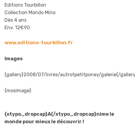
Editions Tourbillon
Collection Mondo Mino
Dès 4 ans
Env. 12€90
www.editions-tourbillon.fr
Images
{gallery}2008/07/livres/autrotpetitponey/galerie{/galler
{mosimage}
{xtypo_dropcap}A{/xtypo_dropcap}nime le
monde pour mieux le découvrir !