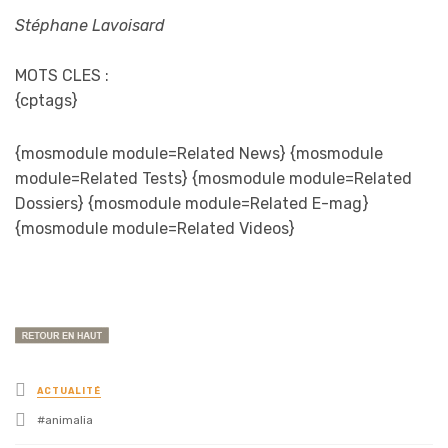
Stéphane Lavoisard
MOTS CLES :
{cptags}
{mosmodule module=Related News} {mosmodule
module=Related Tests} {mosmodule module=Related
Dossiers} {mosmodule module=Related E-mag}
{mosmodule module=Related Videos}
Posted
ACTUALITÉ
in
Tagged
animalia
with