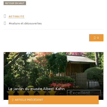
Posted
ACTUALITÉ
in
Tagged
nature et découvertes
with
0
Le jardin du musée Albert-Kahn
ARTICLE PRÉCÉDENT