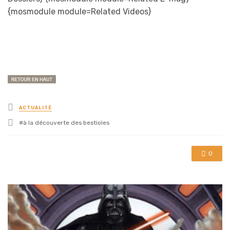
{mosmodule module=Related Videos}
Posted
ACTUALITÉ
in
Tagged
à la découverte des bestioles
with
0