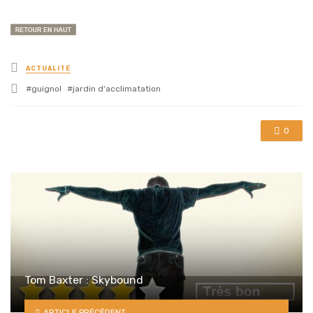
Posted
ACTUALITÉ
in
Tagged
guignol
jardin d'acclimatation
with
0
Tom Baxter : Skybound
ARTICLE PRÉCÉDENT