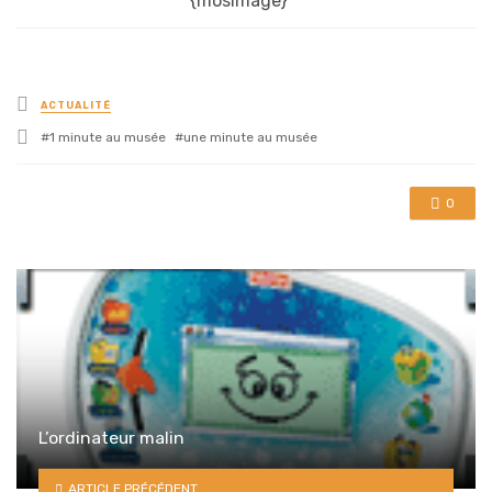
{mosimage}
Posted
ACTUALITÉ
in
Tagged
1 minute au musée
une minute au musée
with
0
L’ordinateur malin
ARTICLE PRÉCÉDENT