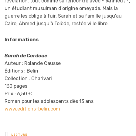
révélation, tout comme sa rencontre avec Ahmed ,
un étudiant musulman d’origine omeyade. Mais la
guerre les oblige à fuir, Sarah et sa famille jusqu’au
Caire, Ahmed jusqu’à Tolède, restée ville libre.
Informations
Sarah de Cordoue
Auteur : Rolande Causse
Éditions : Belin
Collection : Charivari
130 pages
Prix : 6,50 €
Roman pour les adolescents dès 13 ans
www.editions-belin.com
Posted
LECTURE