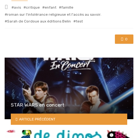
in
Tagged
avis
critique
enfant
famille
with
roman sur l'intolérance religieuse et l'accès au savoir.
Sarah de Cordoue aux éditions Belin
test
0
STAR WARS en concert
ARTICLE PRÉCÉDENT