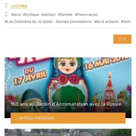
Posted
LECTURE
in
Tagged
avis
critique
enfant
famille
Flammarion
with
Les Colombes du roi Soleil - Olympe Comédienne
livre enfants
test
0
150 ans au Jardin d’Acclimatation avec la Russie.
ARTICLE PRÉCÉDENT