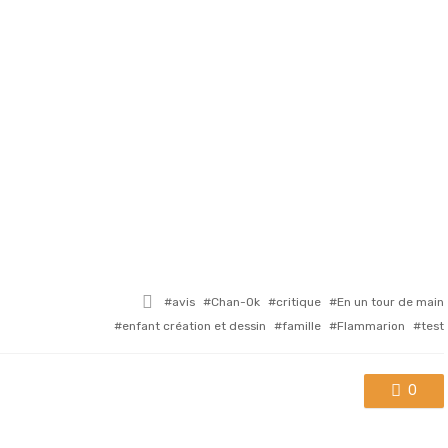
Tagged
avis
Chan-Ok
critique
En un tour de main
with
enfant création et dessin
famille
Flammarion
test
0