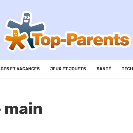
GES ET VACANCES
JEUX ET JOUETS
SANTÉ
TECH
e main