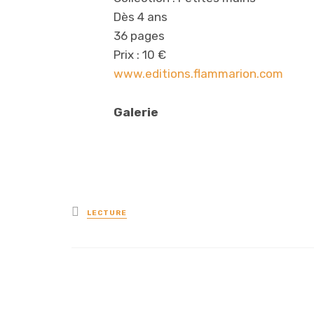
Dès 4 ans
36 pages
Prix : 10 €
www.editions.flammarion.com
Galerie
Posted
LECTURE
in