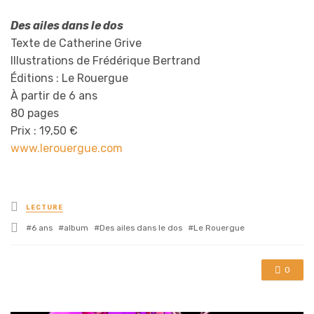
Des ailes dans le dos
Texte de Catherine Grive
Illustrations de Frédérique Bertrand
Éditions : Le Rouergue
À partir de 6 ans
80 pages
Prix : 19,50 €
www.lerouergue.com
Posted
LECTURE
in
Tagged
6 ans
album
Des ailes dans le dos
Le Rouergue
with
0