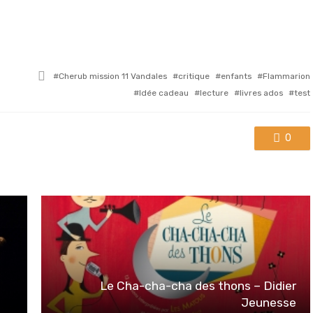
Tagged
Cherub mission 11 Vandales
critique
enfants
Flammarion
with
Idée cadeau
lecture
livres ados
test
0
Le Cha-cha-cha des thons – Didier
Jeunesse