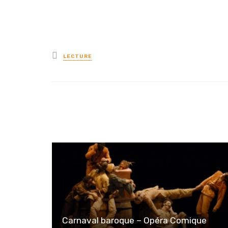
Posted
LECTURE
in
Carnaval baroque – Opéra Comique