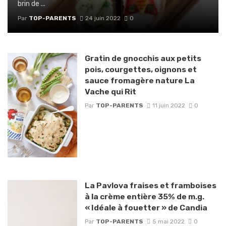
brin de ...
Par
TOP-PARENTS
24 juin 2022
0
Gratin de gnocchis aux petits
pois, courgettes, oignons et
sauce fromagère nature La
Vache qui Rit
Par
TOP-PARENTS
11 juin 2022
0
La Pavlova fraises et framboises
à la crème entière 35% de m.g.
« Idéale à fouetter » de Candia
Par
TOP-PARENTS
5 mai 2022
0