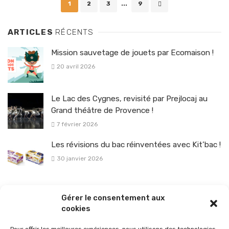
1
2
3
...
9
navigation
ARTICLES
RÉCENTS
Mission sauvetage de jouets par Ecomaison !
20 avril 2026
Le Lac des Cygnes, revisité par Prejlocaj au
Grand théâtre de Provence !
7 février 2026
Les révisions du bac réinventées avec Kit’bac !
30 janvier 2026
La sélection vélo de l’hiver pour rouler en toute sécurité !
Gérer le consentement aux
26 janvier 2026
cookies