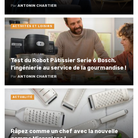
Par
ANTONIN CHARTIER
ACTIVITÉS ET LOISIRS
Test du Robot Pâtissier Serie 6 Bosch,
l’ingénierie au service de la gourmandise !
Par
ANTONIN CHARTIER
ACTUALITÉ
Râpez comme un chef avec la nouvelle