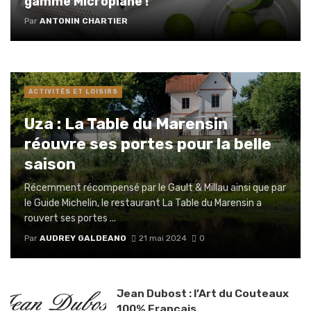
gamme Microplane !
Par
ANTONIN CHARTIER
ACTIVITÉS ET LOISIRS
Uza : La Table du Marensin
réouvre ses portes pour la belle
saison
Récemment récompensé par le Gault & Millau ainsi que par
le Guide Michelin, le restaurant La Table du Marensin a
rouvert ses portes ...
Par
AUDREY GALDEANO
21 mai 2024
0
Jean Dubost : l’Art du Couteaux
100% Français