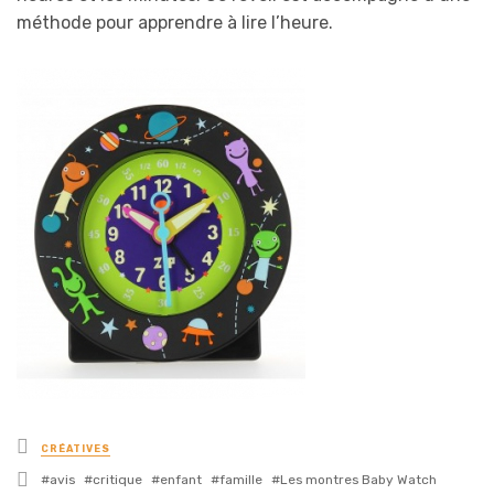
méthode pour apprendre à lire l’heure.
Posted
CRÉATIVES
in
Tagged
avis
critique
enfant
famille
Les montres Baby Watch