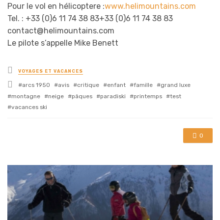
Pour le vol en hélicoptere :
www.helimountains.com
Tel. :
+33 (0)6 11 74 38 83
+33 (0)6 11 74 38 83
contact@helimountains.com
Le pilote s’appelle Mike Benett
Posted
VOYAGES ET VACANCES
in
Tagged
arcs 1950
avis
critique
enfant
famille
grand luxe
with
montagne
neige
pâques
paradiski
printemps
test
vacances ski
0