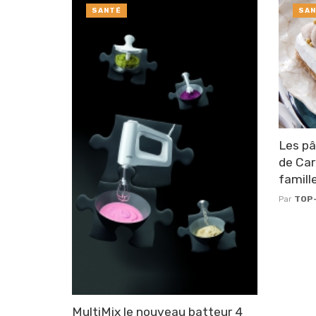
SANTÉ
SAN
Les pâ
de Car
famill
Par
TOP
MultiMix le nouveau batteur 4