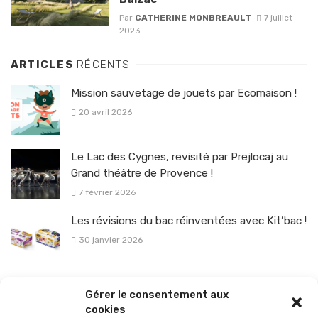
Par
CATHERINE MONBREAULT
7 juillet
2023
ARTICLES
RÉCENTS
Mission sauvetage de jouets par Ecomaison !
20 avril 2026
Le Lac des Cygnes, revisité par Prejlocaj au
Grand théâtre de Provence !
7 février 2026
Les révisions du bac réinventées avec Kit’bac !
30 janvier 2026
La sélection vélo de l’hiver pour rouler en toute sécurité !
Gérer le consentement aux
26 janvier 2026
cookies