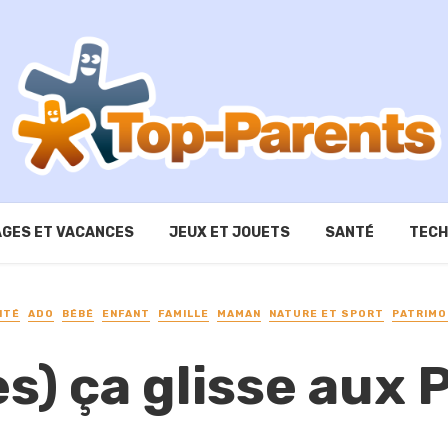
GES ET VACANCES
JEUX ET JOUETS
SANTÉ
TECH
ITÉ
ADO
BÉBÉ
ENFANT
FAMILLE
MAMAN
NATURE ET SPORT
PATRIMO
s) ça glisse aux 