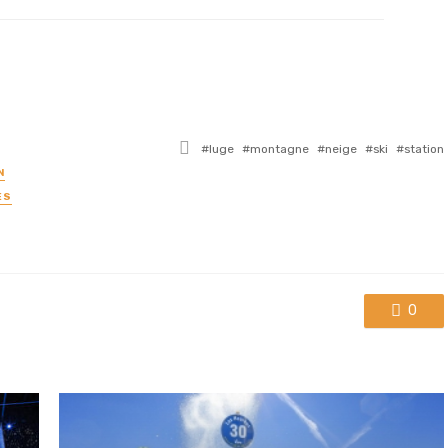
Tagged
luge
montagne
neige
ski
station
with
N
ES
0