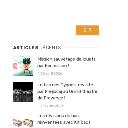
0
ARTICLES
RÉCENTS
Mission sauvetage de jouets
par Ecomaison !
20 avril 2026
Le Lac des Cygnes, revisité
par Prejlocaj au Grand théâtre
de Provence !
7 février 2026
Les révisions du bac
réinventées avec Kit’bac !