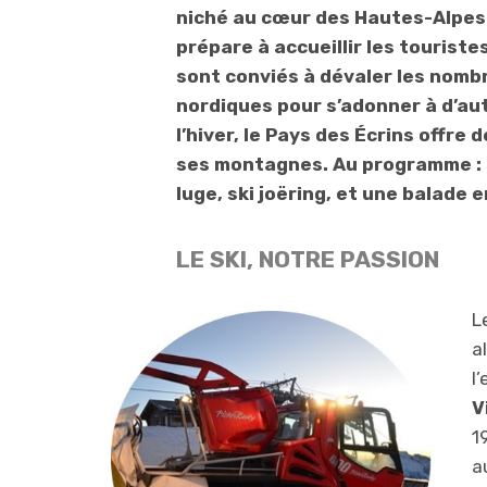
niché au cœur des Hautes-Alpes 
prépare à accueillir les touriste
sont conviés à dévaler les nomb
nordiques pour s’adonner à d’aut
l’hiver, le Pays des Écrins off
ses montagnes. Au programme : s
luge, ski joëring, et une balade
LE SKI, NOTRE PASSION
L
a
l
V
1
a