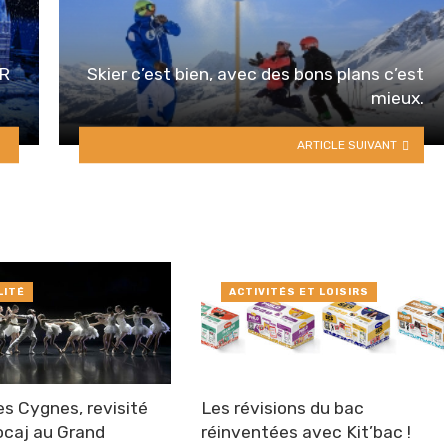
ER
Skier c’est bien, avec des bons plans c’est
mieux.
ARTICLE SUIVANT
LITÉ
ACTIVITÉS ET LOISIRS
es Cygnes, revisité
Les révisions du bac
locaj au Grand
réinventées avec Kit’bac !