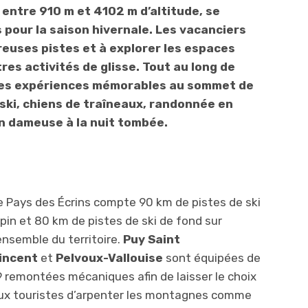
entre 910 m et 4102 m d’altitude, se
s pour la saison hivernale. Les vacanciers
reuses pistes et à explorer les espaces
res activités de glisse. Tout au long de
re des expériences mémorables au sommet de
ki, chiens de traîneaux, randonnée en
 en dameuse à la nuit tombée.
e Pays des Écrins compte 90 km de pistes de ski
lpin et 80 km de pistes de ski de fond sur
’ensemble du territoire.
Puy Saint
incent
et
Pelvoux-Vallouise
sont équipées de
9 remontées mécaniques afin de laisser le choix
ux touristes d’arpenter les montagnes comme