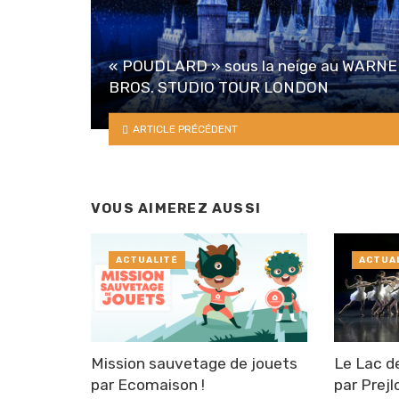
« POUDLARD » sous la neige au WARN
BROS. STUDIO TOUR LONDON
ARTICLE PRÉCÉDENT
VOUS AIMEREZ AUSSI
ACTUALITÉ
ACTUA
Mission sauvetage de jouets
Le Lac d
par Ecomaison !
par Prej