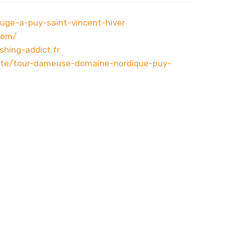
luge-a-puy-saint-
vincent-hiver
com/
shing-addict.fr
vite/tour-dameuse-domaine-
nordique-puy-