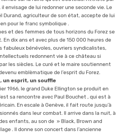
 il envisage de lui redonner une seconde vie. Le
 Durand, agriculteur de son état, accepte de lui
ien pour le franc symbolique .
s et des femmes de tous horizons du Forez se
t. En dix ans et avec plus de 150 000 heures de
es fabuleux bénévoles, ouvriers syndicalistes,
ntellectuels redonnent vie à ce château si
r les siècles. Le curé et le maire soutiennent
 devenu emblèmatique de l’esprit du Forez.
 un esprit, un souffle
ier 1966, le grand Duke Ellington se produit en
est sa rencontre avec Paul Bouchet , qui est à
icain. En escale à Genève, il fait route jusqu’à
ssionnés dans leur combat. Il arrive dans la nuit, à
 des enfants, au son de » Black, Brown and
lage . Il donne son concert dans l’ancienne