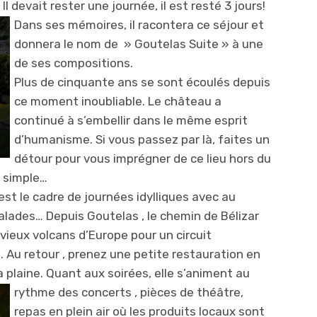
l devait rester une journée, il est resté 3 jours!
Dans ses mémoires, il racontera c
e séjour et
donnera le nom de » Goutelas Suite » à une
de ses compositions.
Plus de cinquante ans se sont écoulés depuis
ce moment inoubliable. Le château a
continué à s’embellir dans le même esprit
d’humanisme. Si vous passez par là, faites un
détour pour vous imprégner de ce lieu hors du
 simple…
est le cadre de journées idylliques avec au
lades… Depuis Goutelas , le chemin de Bélizar
vieux volcans d’Europe pour un circuit
 Au retour , prenez une petite restauration en
a plaine. Quant aux soirées, elle s’animent au
rythme des concerts , pièces de th
éâtre,
repas en plein air où les produits locaux sont