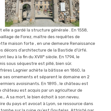
elle a gardé la structure générale . En 1558,
aillage de Forez, maître des requêtes de
ette maison forte , en une demeure Renaissance
es décors d’architecture de la Bastide d’Urfé.
lieu à la fin du XVIII° siècle. En 1794, le
is sous séquestre est pillé, bien sûr.
frères Lagnier achète la bâtisse en 1860, la
 ses ornements et séparent le domaine en 2
 fermiers avoisinants. En 1895 , le château est
e château est acquis par un agriculteur de
e… A sa mort, le bien échoit à son neveu.
naire du pays et avocat à Lyon, se ressource dans
Il tomb
e sur la ruine qu’est Goutelas. Attristé par