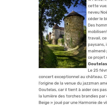
cette vue,
neveu Noël
céder le b
Des homme
mobilisen
travail, c
paysans, i
malmené pa
ce projet
Goutelas,
Le 25 févr
concert exceptionnel au château. C’
l’origine de la venue du jazzman amér
Goutelas, car il tient à aider ces pa
la lumière des torches brandies par
Beige » joué par une Harmonie de vil