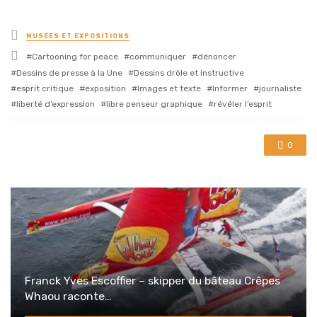
Posted
MUSÉES ET EXPOSITIONS
in
Tagged
Cartooning for peace
communiquer
dénoncer
with
Dessins de presse à la Une
Dessins drôle et instructive
esprit critique
exposition
Images et texte
Informer
journaliste
liberté d’expression
libre penseur graphique
révéler l’esprit
0
Franck Yves Escoffier – skipper du bâteau Crêpes
Whaou raconte…