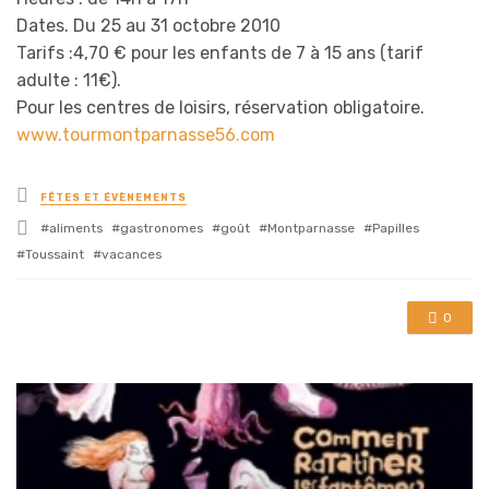
Dates. Du 25 au 31 octobre 2010
Tarifs :4,70 € pour les enfants de 7 à 15 ans (tarif
adulte : 11€).
Pour les centres de loisirs, réservation obligatoire.
www.tourmontparnasse56.com
Posted
FÊTES ET ÉVÈNEMENTS
in
Tagged
aliments
gastronomes
goût
Montparnasse
Papilles
with
Toussaint
vacances
0