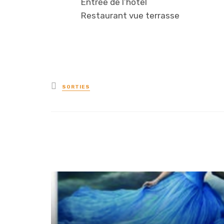
Entrée de l’hôtel
Restaurant vue terrasse
Posted
SORTIES
in