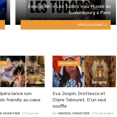
Exposition » Les Tudors » au Musée du
Luxembourg à Paris
ARTICLE SUIVANT
LITÉ
ACTUALITÉ
péra lance son
Eva Jospin, Grottesco et
ids friendly au cœur
Claire Tabouret, D’un seul
souffle
N CHARTIER
21 janvier
Par
MAYEUL CHARTIER
19 décembre