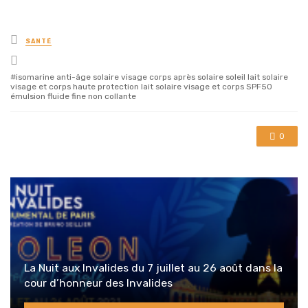
Posted
SANTÉ
in
Tagged
with
isomarine anti-âge solaire visage corps après solaire soleil lait solaire
visage et corps haute protection lait solaire visage et corps SPF50
émulsion fluide fine non collante
0
La Nuit aux Invalides du 7 juillet au 26 août dans la
cour d’honneur des Invalides