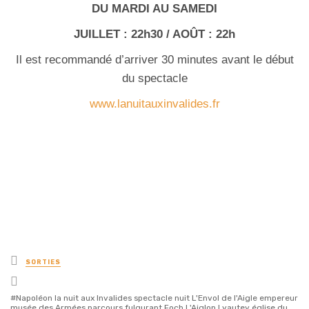
DU MARDI AU SAMEDI
JUILLET : 22h30 / AOÛT : 22h
Il est recommandé d’arriver 30 minutes avant le début
du spectacle
www.lanuitauxinvalides.fr
Posted
SORTIES
in
Tagged
with
Napoléon la nuit aux Invalides spectacle nuit L'Envol de l'Aigle empereur
musée des Armées parcours fulgurant Foch L'Aiglon Lyautey église du