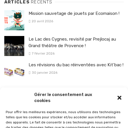
ARTICLES
RÉCENTS
Mission sauvetage de jouets par Ecomaison !
20 avril 2026
Le Lac des Cygnes, revisité par Prejlocaj au
Grand théâtre de Provence !
7 février 2026
Les révisions du bac réinventées avec Kit’bac !
30 janvier 2026
La sélection vélo de l’hiver pour rouler en toute sécurité !
Gérer le consentement aux
26 janvier 2026
cookies
Pour offrir les meilleures expériences, nous utilisons des technologies
telles que les cookies pour stocker et/ou accéder aux informations
des appareils. Le fait de consentir à ces technologies nous permettra
de traiter des données telles que le comportement de navigation ou