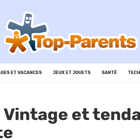
GES ET VACANCES
JEUX ET JOUETS
SANTÉ
TECH
s Vintage et tend
te