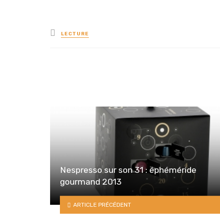
Posted
LECTURE
in
Nespresso sur son 31 : éphéméride
gourmand 2013
ARTICLE PRÉCÉDENT