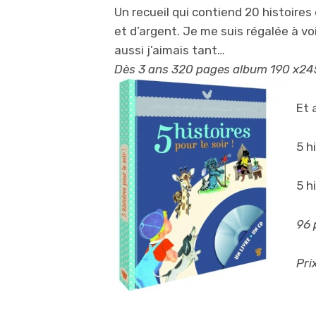
Un recueil qui contiend 20 histoires
et d’argent. Je me suis régalée à voi
aussi j’aimais tant…
Dès 3 ans 320 pages album 190 x245 
Et 
5 h
5 h
96 
Pri