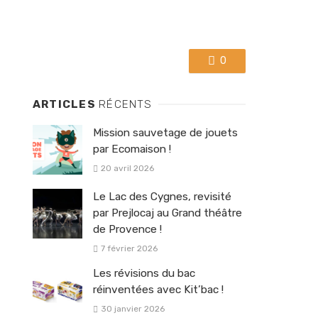
0
ARTICLES
RÉCENTS
Mission sauvetage de jouets
par Ecomaison !
20 avril 2026
Le Lac des Cygnes, revisité
par Prejlocaj au Grand théâtre
de Provence !
7 février 2026
Les révisions du bac
réinventées avec Kit’bac !
30 janvier 2026