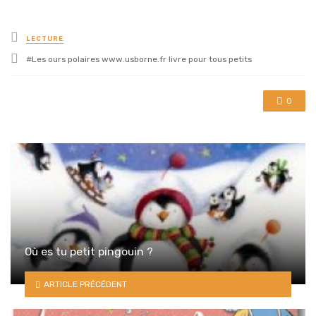
Posted
LECTURE
in
Tagged
Les ours polaires www.usborne.fr livre pour tous petits
with
0
Où es tu petit pingouin ?
ARTICLE PRÉCÉDENT