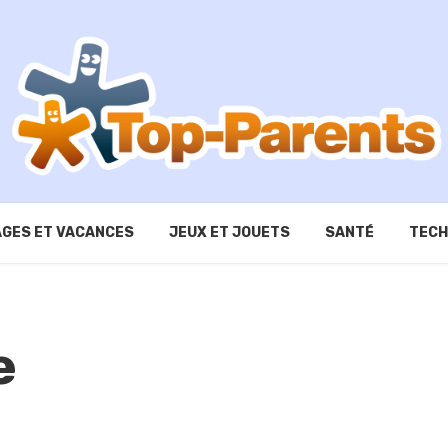
GES ET VACANCES
JEUX ET JOUETS
SANTÉ
TECH
e