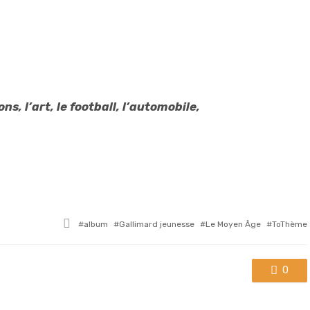
ons, l’art, le football, l’automobile,
Tagged
album
Gallimard jeunesse
Le Moyen Âge
ToThème
with
0