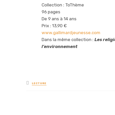
Collection : ToThème
96 pages
De 9 ans à 14 ans
Prix : 13,90 €
www.gallimardjeunesse.com
Dans la même collection :
Les religi
l’environnement
Posted
LECTURE
in