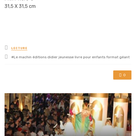
31,5 X 31,5 cm
Posted
LECTURE
in
Tagged
Le machin éditions didier jeunesse livre pour enfants format géant
with
0